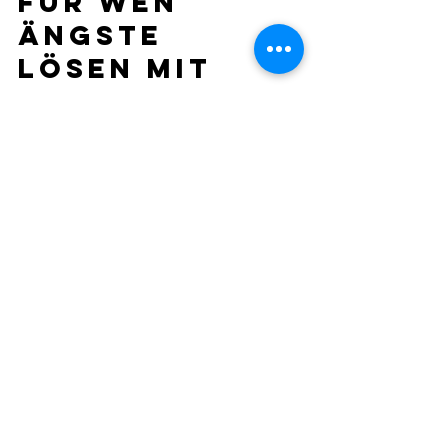
Für wen 
Ängste 
lösen mit 
Hypnose 
besonders 
sinnvoll sein 
kann
Dieser Ansatz passt besonders dann, 
wenn Sie merken, dass Verstehen allein 
nicht mehr reicht. Sie haben Bücher 
gelesen, Gespräche geführt, vielleicht 
sogar viel reflektiert - und trotzdem 
reagiert Ihr Körper weiter mit Alarm. 
Dann ist das kein Zeichen von 
Schwäche. Es zeigt nur, dass die 
Veränderung nicht auf der Ebene 
beginnt, auf der das Problem 