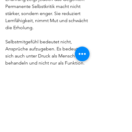
Permanente Selbstkritik macht nicht 
stärker, sondern enger. Sie reduziert 
Lernfähigkeit, nimmt Mut und schwächt 
die Erholung.
Selbstmitgefühl bedeutet nicht, 
Ansprüche aufzugeben. Es bedeutet, 
sich auch unter Druck als Mensch zu 
behandeln und nicht nur als Funktion. 
Wer innerlich sicherer wird, kann 
Feedback besser aufnehmen, Fehler 
schneller korrigieren und Risiken klarer 
einschätzen. Das ist nicht weniger 
professionell, sondern reifer.
Gerade im High-Performance-Kontext 
ist diese Verschiebung entscheidend. 
Exzellenz braucht Präsenz. Präsenz 