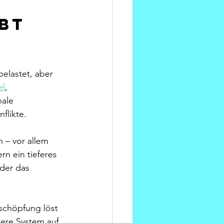
bt 
elastet, aber 
el
, 
ale 
flikte.
 – vor allem 
rn ein tieferes 
der das 
schöpfung löst 
ere System auf 