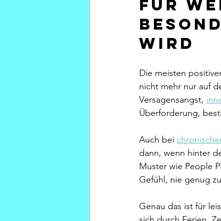
Für we
besond
wird
Die meisten positive
nicht mehr nur auf d
Versagensangst, 
inn
Überforderung, best
Auch bei 
chronische
dann, wenn hinter der
Muster wie People Pl
Gefühl, nie genug zu
Genau das ist für le
sich durch Ferien, 