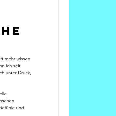
uhe
ft mehr wissen 
n ich seit 
ch unter Druck, 
lle 
enschen 
 Gefühle und 