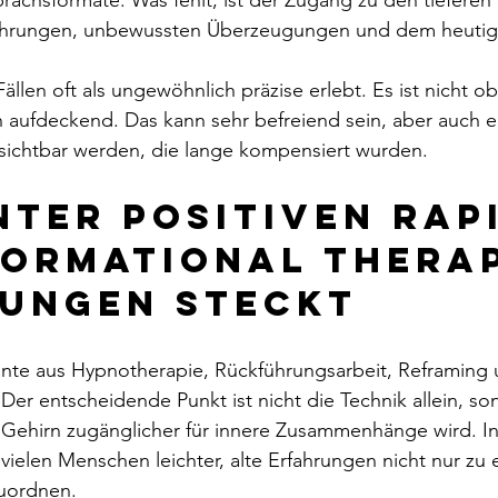
rächsformate. Was fehlt, ist der Zugang zu den tiefere
fahrungen, unbewussten Überzeugungen und dem heutige
ällen oft als ungewöhnlich präzise erlebt. Es ist nicht ob
 aufdeckend. Das kann sehr befreiend sein, aber auch e
 sichtbar werden, die lange kompensiert wurden.
nter positiven Rap
ormational Therap
ungen steckt
nte aus Hypnotherapie, Rückführungsarbeit, Reframing u
Der entscheidende Punkt ist nicht die Technik allein, so
Gehirn zugänglicher für innere Zusammenhänge wird. In 
vielen Menschen leichter, alte Erfahrungen nicht nur zu e
uordnen.