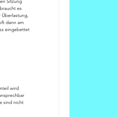
gen Sitzung 
braucht es 
r Überlastung, 
 oft dann am 
ss eingebettet 
 
teil wird 
 ansprechbar 
 sind nicht 