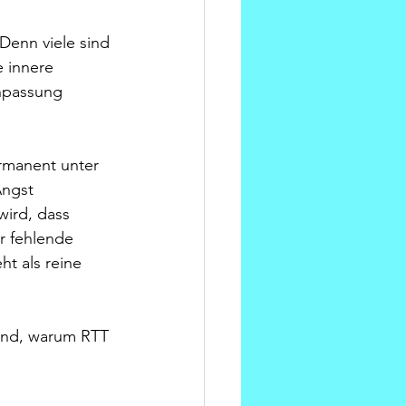
Denn viele sind 
e innere 
npassung 
ermanent unter 
Angst 
wird, dass 
r fehlende 
ht als reine 
und, warum RTT 