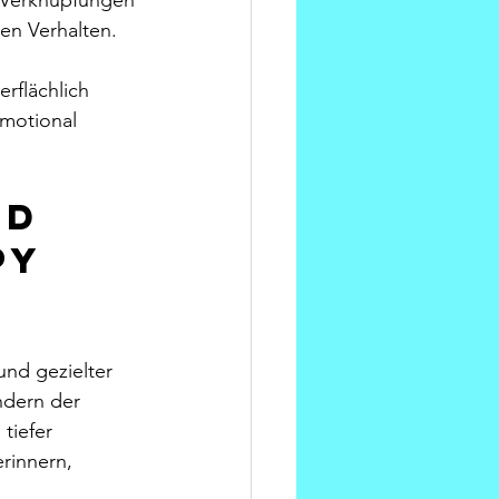
n Verknüpfungen 
n Verhalten.
erflächlich 
motional 
id 
y 
nd gezielter 
ndern der 
tiefer 
rinnern, 