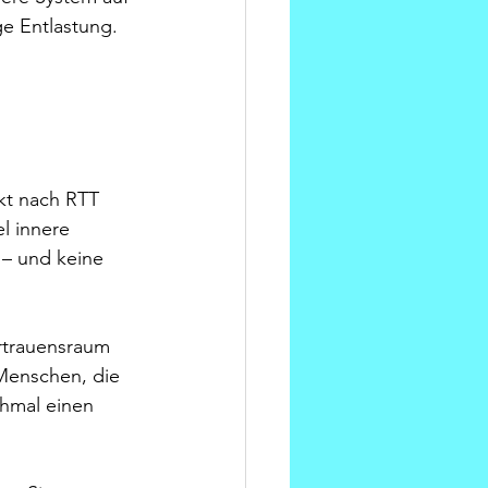
ge Entlastung.
kt nach RTT 
l innere 
 – und keine 
rtrauensraum 
 Menschen, die 
hmal einen 