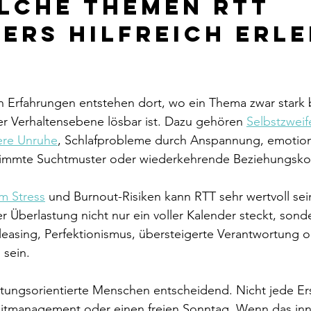
lche Themen RTT 
ers hilfreich erle
n Erfahrungen entstehen dort, wo ein Thema zwar stark b
er Verhaltensebene lösbar ist. Dazu gehören 
Selbstzweif
ere Unruhe
, Schlafprobleme durch Anspannung, emotion
immte Suchtmuster oder wiederkehrende Beziehungskon
m Stress
 und Burnout-Risiken kann RTT sehr wertvoll sein
 Überlastung nicht nur ein voller Kalender steckt, sonde
easing, Perfektionismus, übersteigerte Verantwortung o
 sein.
istungsorientierte Menschen entscheidend. Nicht jede Er
Zeitmanagement oder einen freien Sonntag. Wenn das inn