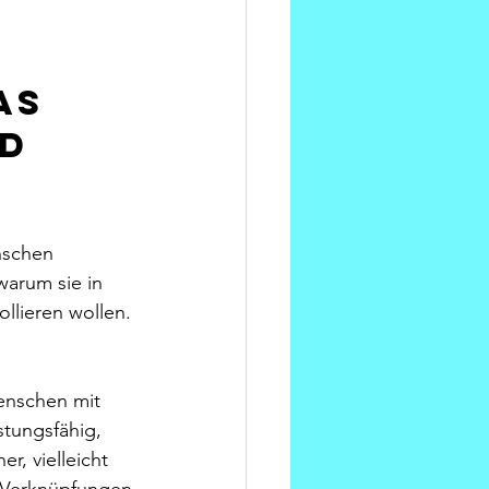
as 
d 
nschen 
warum sie in 
llieren wollen. 
enschen mit 
stungsfähig, 
r, vielleicht 