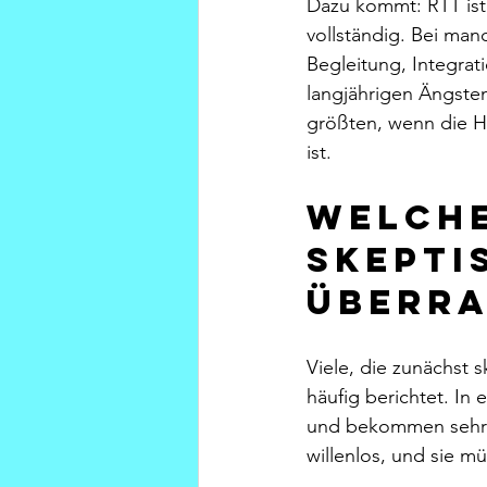
Dazu kommt: RTT ist 
vollständig. Bei man
Begleitung, Integrat
langjährigen Ängsten
größten, wenn die H
ist.
Welche
skepti
überr
Viele, die zunächst 
häufig berichtet. In
und bekommen sehr ge
willenlos, und sie m