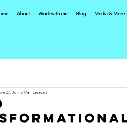
ome
About
Work with me
Blog
Media & More
oni
27. Juni
5 Min. Lesezeit
d
sformationa